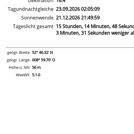
Deklination
16.4°
Tagundnachtgleiche
23.09.2026 02:05:09
Sonnenwende
21.12.2026 21:49:59
Tageslicht gesamt
15 Stunden, 14 Minuten, 48 Sekun
3 Minuten, 31 Sekunden weniger al
geogr. Breite
52° 46.32' N
geogr. Länge
008° 59.70' O
Höhe ü. NN
56 m
WeeWX
5.1.0